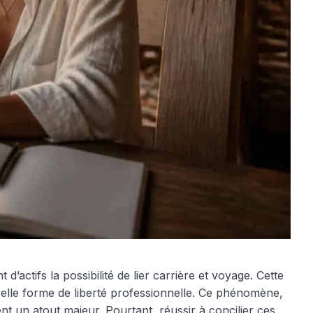
actifs la possibilité de lier carrière et voyage. Cette
velle forme de liberté professionnelle. Ce phénomène,
nt un atout majeur. Pourtant, réussir à concilier ces