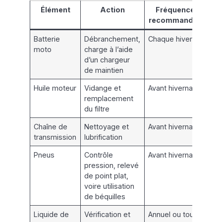
Élément
Action
Fréquence
recommandée
Batterie
Débranchement,
Chaque hiver
moto
charge à l’aide
d’un chargeur
de maintien
Huile moteur
Vidange et
Avant hivernage
remplacement
du filtre
Chaîne de
Nettoyage et
Avant hivernage
transmission
lubrification
Pneus
Contrôle
Avant hivernage
pression, relevé
de point plat,
voire utilisation
de béquilles
Liquide de
Vérification et
Annuel ou tous