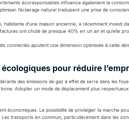
portements écoresponsables influence également la consom
timiser l’éclairage naturel traduisent une prise de conscien
aire, habitante d’une maison ancienne, a récemment investi 
s factures ont chuté de presque 40% en un an et qu’elle pro
tats connectés ajoutent une dimension optimisée à cette déma
s écologiques pour réduire l’emp
rante des émissions de gaz à effet de serre dans les foyer
arbone. Adopter un mode de déplacement plus respectueux d
t économiques. La possibilité de privilégier la marche pour
. Les transports en commun, particulièrement dans les zon