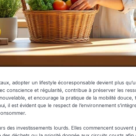
ux, adopter un lifestyle écoresponsable devient plus qu’une 
vec conscience et régularité, contribue à préserver les ress
e renouvelable, et encourage la pratique de la mobilité do
hui, il est évident que le respect de l’environnement s’intèg
 consommer.
rs des investissements lourds. Elles commencent souvent pa
es déchets ou la priorité donnée aux circuits courts afin 