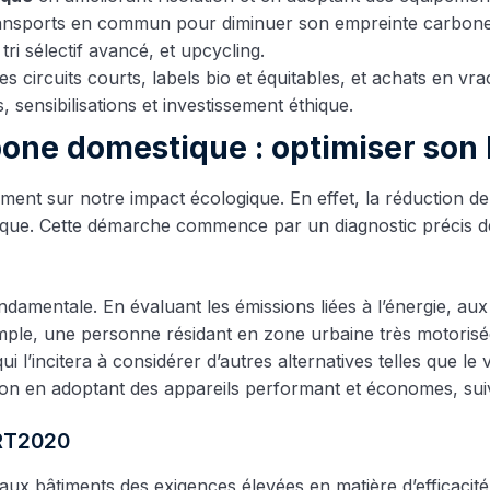
ransports en commun pour diminuer son empreinte carbone
i sélectif avancé, et upcycling.
es circuits courts, labels bio et équitables, et achats en vra
s, sensibilisations et investissement éthique.
one domestique : optimiser son 
ement sur notre impact écologique. En effet, la réduction d
gétique. Cette démarche commence par un diagnostic précis 
ndamentale. En évaluant les émissions liées à l’énergie, a
exemple, une personne résidant en zone urbaine très motoris
 l’incitera à considérer d’autres alternatives telles que le
n en adoptant des appareils performant et économes, suiv
 RT2020
 bâtiments des exigences élevées en matière d’efficacité