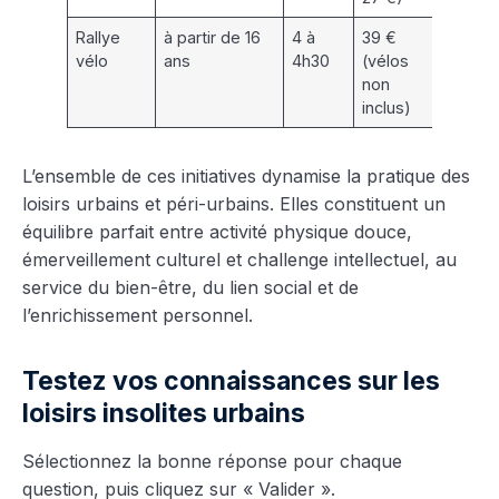
Rallye
à partir de 16
4 à
39 €
Découv
vélo
ans
4h30
(vélos
pistes 
non
et pay
inclus)
L’ensemble de ces initiatives dynamise la pratique des
loisirs urbains et péri-urbains. Elles constituent un
équilibre parfait entre activité physique douce,
émerveillement culturel et challenge intellectuel, au
service du bien-être, du lien social et de
l’enrichissement personnel.
Testez vos connaissances sur les
loisirs insolites urbains
Sélectionnez la bonne réponse pour chaque
question, puis cliquez sur « Valider ».