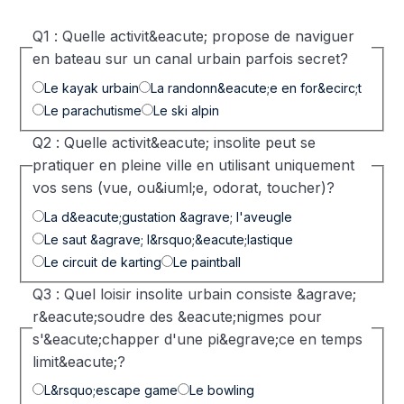
Q1 : Quelle activit&eacute; propose de naviguer
en bateau sur un canal urbain parfois secret?
Le kayak urbain
La randonn&eacute;e en for&ecirc;t
Le parachutisme
Le ski alpin
Q2 : Quelle activit&eacute; insolite peut se
pratiquer en pleine ville en utilisant uniquement
vos sens (vue, ou&iuml;e, odorat, toucher)?
La d&eacute;gustation &agrave; l'aveugle
Le saut &agrave; l&rsquo;&eacute;lastique
Le circuit de karting
Le paintball
Q3 : Quel loisir insolite urbain consiste &agrave;
r&eacute;soudre des &eacute;nigmes pour
s'&eacute;chapper d'une pi&egrave;ce en temps
limit&eacute;?
L&rsquo;escape game
Le bowling