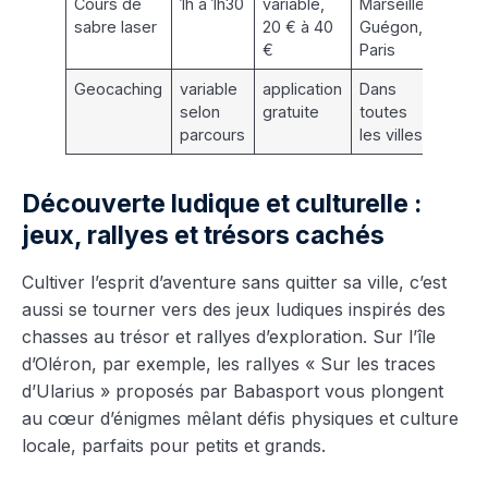
Cours de
1h à 1h30
variable,
Marseille,
Ados
sabre laser
20 € à 40
Guégon,
adult
€
Paris
Geocaching
variable
application
Dans
Famil
selon
gratuite
toutes
avent
parcours
les villes
Découverte ludique et culturelle :
jeux, rallyes et trésors cachés
Cultiver l’esprit d’aventure sans quitter sa ville, c’est
aussi se tourner vers des jeux ludiques inspirés des
chasses au trésor et rallyes d’exploration. Sur l’île
d’Oléron, par exemple, les rallyes « Sur les traces
d’Ularius » proposés par Babasport vous plongent
au cœur d’énigmes mêlant défis physiques et culture
locale, parfaits pour petits et grands.