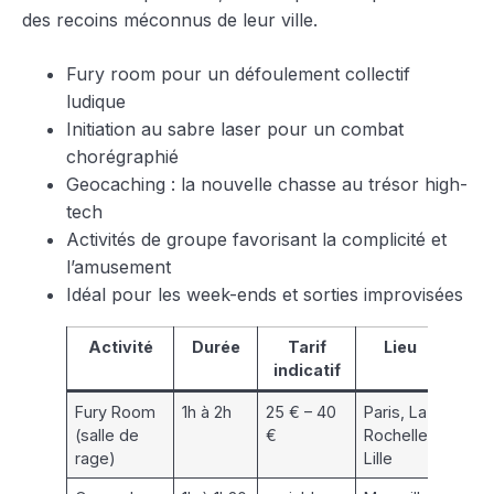
des recoins méconnus de leur ville.
Fury room pour un défoulement collectif
ludique
Initiation au sabre laser pour un combat
chorégraphié
Geocaching : la nouvelle chasse au trésor high-
tech
Activités de groupe favorisant la complicité et
l’amusement
Idéal pour les week-ends et sorties improvisées
Activité
Durée
Tarif
Lieu
Pu
indicatif
Fury Room
1h à 2h
25 € – 40
Paris, La
Adult
(salle de
€
Rochelle,
jeun
rage)
Lille
adult