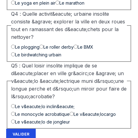
Le yoga en plein air
Le marathon
Q4 : Quelle activit&eacute; urbaine insolite
consiste &agrave; explorer la ville en deux roues
tout en ramassant des d&eacute;chets pour la
nettoyer?
Le plogging
Le roller derby
Le BMX
Le birdwatching urbain
Q5 : Quel loisir insolite implique de se
d&eacute;placer en ville gr&acirc;ce &agrave; un
v&eacute;lo &eacute;lectrique muni d&rsquo;une
longue perche et d&rsquo;un miroir pour faire de
l&rsquo;acrobatie?
Le v&eacute;lo inclin&eacute;
Le monocycle acrobatique
Le v&eacute;locargo
Le v&eacute;lo de jongleur
VALIDER