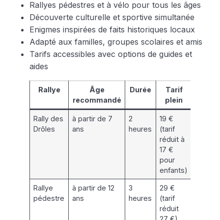
Rallyes pédestres et à vélo pour tous les âges
Découverte culturelle et sportive simultanée
Enigmes inspirées de faits historiques locaux
Adapté aux familles, groupes scolaires et amis
Tarifs accessibles avec options de guides et
aides
Rallye
Âge
Durée
Tarif
Caract
recommandé
plein
Rally des
à partir de 7
2
19 €
Énigme
Drôles
ans
heures
(tarif
naturel
réduit à
17 €
pour
enfants)
Rallye
à partir de 12
3
29 €
Explora
pédestre
ans
heures
(tarif
centre-
réduit
interac
27 €)