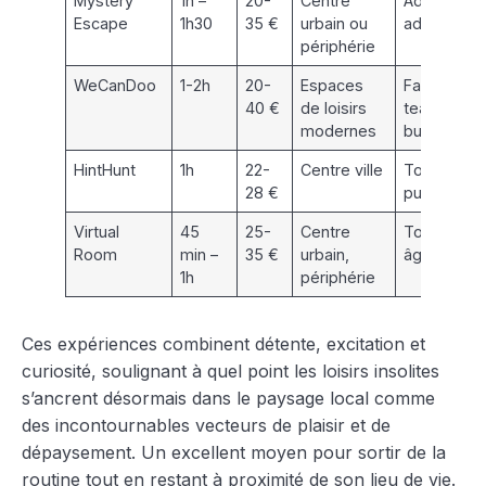
Mystery
1h –
20-
Centre
Ados,
Escape
1h30
35 €
urbain ou
adultes
périphérie
WeCanDoo
1-2h
20-
Espaces
Familles,
40 €
de loisirs
team
modernes
building
HintHunt
1h
22-
Centre ville
Tout
28 €
public
Virtual
45
25-
Centre
Tous
Room
min –
35 €
urbain,
âges
1h
périphérie
Ces expériences combinent détente, excitation et
curiosité, soulignant à quel point les loisirs insolites
s’ancrent désormais dans le paysage local comme
des incontournables vecteurs de plaisir et de
dépaysement. Un excellent moyen pour sortir de la
routine tout en restant à proximité de son lieu de vie.