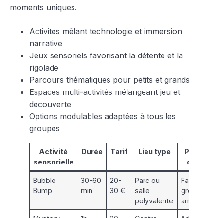
moments uniques.
Activités mêlant technologie et immersion
narrative
Jeux sensoriels favorisant la détente et la
rigolade
Parcours thématiques pour petits et grands
Espaces multi-activités mélangeant jeu et
découverte
Options modulables adaptées à tous les
groupes
Activité
Durée
Tarif
Lieu type
Public
sensorielle
cible
Bubble
30-60
20-
Parc ou
Familles,
Bump
min
30 €
salle
groupes
polyvalente
amis