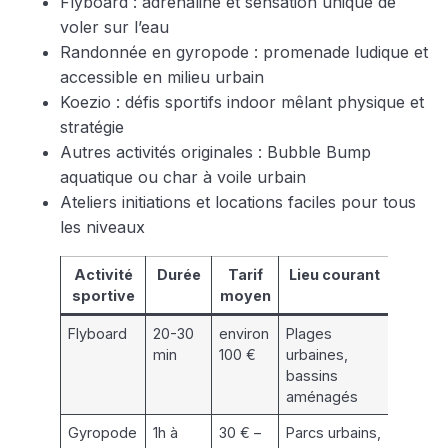
Flyboard : adrénaline et sensation unique de
voler sur l’eau
Randonnée en gyropode : promenade ludique et
accessible en milieu urbain
Koezio : défis sportifs indoor mêlant physique et
stratégie
Autres activités originales : Bubble Bump
aquatique ou char à voile urbain
Ateliers initiations et locations faciles pour tous
les niveaux
Activité
Durée
Tarif
Lieu courant
Nive
sportive
moyen
requ
Flyboard
20-30
environ
Plages
Débuta
min
100 €
urbaines,
avec
bassins
briefin
aménagés
Gyropode
1h à
30 € –
Parcs urbains,
Access