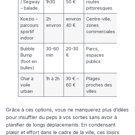
/ Segway
1h30
50 €
routes
tous
– balade
pittoresques
Koezio –
2h
environ
Centre-ville,
Sportif
parcours
environ
40 €
zones
modér
sportif
commerciales
indoor
Bubble
30-60
20-30
Parcs,
Pour t
Bump
min
€
espaces
âges
(foot en
publics
bulles)
Char à
1h à 2h
30 € –
Plages
Facile 
voile
60 €
proches des
modér
urbain
villes
Grâce à ces options, vous ne manquerez plus d’idées
pour insuffler du peps à vos sorties sans avoir à
planifier de longs déplacements. En condensant
plaisir et effort dans le cadre de la ville, ces loisirs