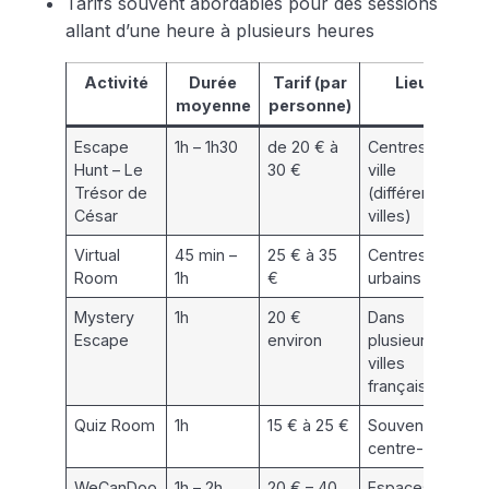
Tarifs souvent abordables pour des sessions
allant d’une heure à plusieurs heures
Activité
Durée
Tarif (par
Lieu
moyenne
personne)
Escape
1h – 1h30
de 20 € à
Centres
Ac
Hunt – Le
30 €
ville
à 
Trésor de
(différentes
César
villes)
Virtual
45 min –
25 € à 35
Centres
Po
Room
1h
€
urbains
Mystery
1h
20 €
Dans
Dé
Escape
environ
plusieurs
ini
villes
françaises
Quiz Room
1h
15 € à 25 €
Souvent en
To
centre-ville
WeCanDoo
1h – 2h
20 € – 40
Espaces
Po